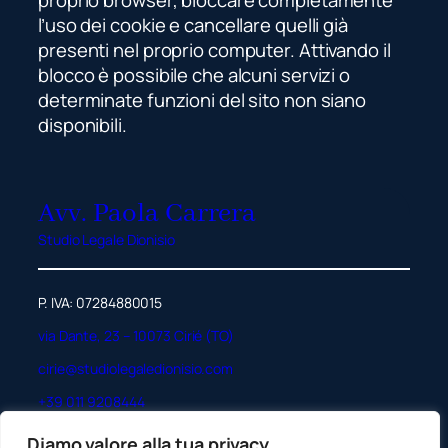
l’uso dei cookie e cancellare quelli già
presenti nel proprio computer. Attivando il
blocco è possibile che alcuni servizi o
determinate funzioni del sito non siano
disponibili.
Avv. Paola Carrera
Studio Legale Dionisio
P. IVA: 07284880015
via Dante, 23 – 10073 Cirié (TO)
cirie@studiolegaledionisio.com
+39 011 9208444
Diamo valore alla tua privacy