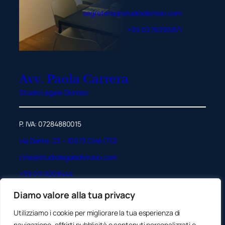
segreteria@studiodionisio.com
+39 02 76390871
Avv. Paola Carrera
Studio Legale Dionisio
P. IVA: 07284880015
via Dante, 23 – 10073 Cirié (TO)
cirie@studiolegaledionisio.com
+39 011 9208444
Diamo valore alla tua privacy
Assistenza legale altamente specializzata in diritto di
famiglia, dei minori e successioni. Un’etica fondata
Utilizziamo i cookie per migliorare la tua esperienza di
sull’ascolto e la protezione dei più fragili.
navigazione, offrirti pubblicità o contenuti personalizzati e