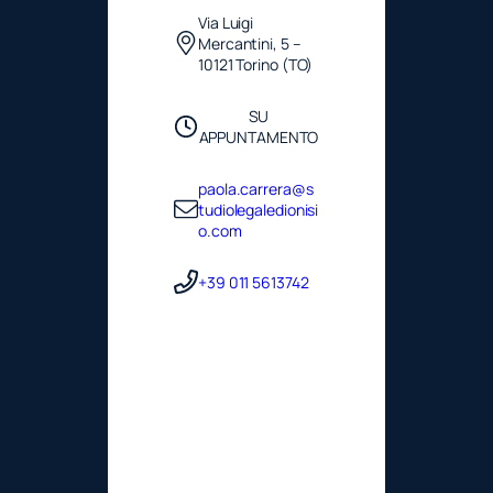
Via Luigi
Mercantini, 5 –
10121 Torino (TO)
SU
APPUNTAMENTO
paola.carrera@s
tudiolegaledionisi
o.com
+39 011 5613742