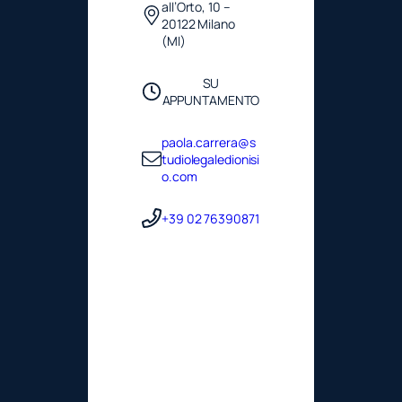
all’Orto, 10 –
20122 Milano
(MI)
SU
APPUNTAMENTO
paola.carrera@s
tudiolegaledionisi
o.com
+39 02 76390871