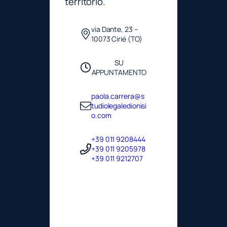
territorio.
via Dante, 23 –
10073 Cirié (TO)
SU
APPUNTAMENTO
paola.carrera@s
tudiolegaledionisi
o.com
+39 011 9208444
+39 011 9205978
+39 011 9212707